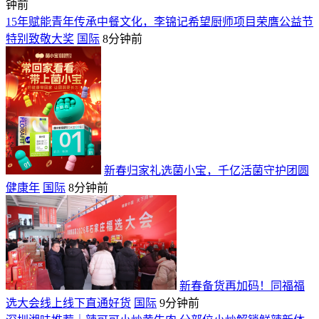
钟前
15年赋能青年传承中餐文化，李锦记希望厨师项目荣膺公益节
特别致敬大奖
国际
8分钟前
新春归家礼选菌小宝，千亿活菌守护团圆
健康年
国际
8分钟前
新春备货再加码！同福福
选大会线上线下直通好货
国际
9分钟前