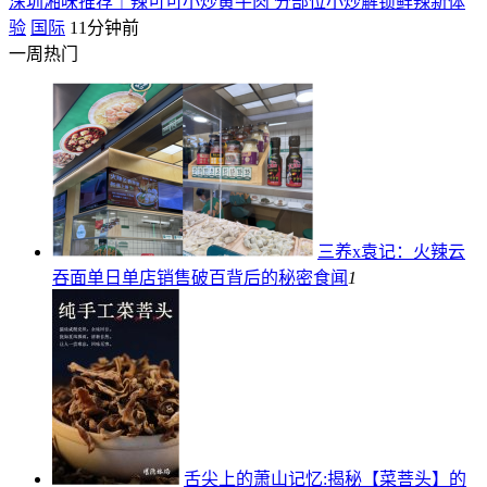
深圳湘味推荐｜辣可可小炒黄牛肉 分部位小炒解锁鲜辣新体
验
国际
11分钟前
一周热门
三养x袁记：火辣云
吞面单日单店销售破百背后的秘密
食闻
1
舌尖上的萧山记忆:揭秘【菜菩头】的