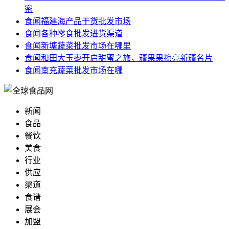
密
食闻
福建海产品干货批发市场
食闻
各种零食批发进货渠道
食闻
新塘蔬菜批发市场在哪里
食闻
和田大玉枣开启甜蜜之旅，疆果果擦亮新疆名片
食闻
南充蔬菜批发市场在哪
新闻
食品
餐饮
美食
行业
供应
渠道
食谱
展会
加盟