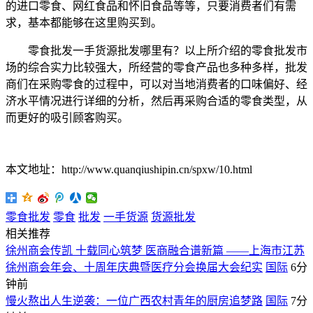
的进口零食、网红食品和怀旧食品等等，只要消费者们有需
求，基本都能够在这里购买到。
零食批发一手货源批发哪里有？以上所介绍的零食批发市
场的综合实力比较强大，所经营的零食产品也多种多样，批发
商们在采购零食的过程中，可以对当地消费者的口味偏好、经
济水平情况进行详细的分析，然后再采购合适的零食类型，从
而更好的吸引顾客购买。
本文地址：http://www.quanqiushipin.cn/spxw/10.html
零食批发
零食
批发
一手货源
货源批发
相关推荐
徐州商会传凯 十载同心筑梦 医商融合谱新篇 ——上海市江苏
徐州商会年会、十周年庆典暨医疗分会换届大会纪实
国际
6分
钟前
慢火熬出人生逆袭：一位广西农村青年的厨房追梦路
国际
7分