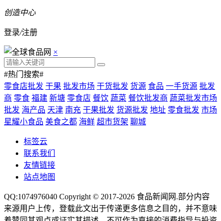
创造中心
登录
/
注册
×
#热门搜索#
零食店批发
干果
批发市场
干货批发
货源
食品
一手货源
批发
商
零食
福建
新塘
零食店
餐饮
蔬菜
餐饮批发商
蔬菜批发市场
批发
海产品
天津
南充
干果批发
货源批发
地址
零食批发
市场
星耀小食品
美食之都
海鲜
超市货架
聊城
标签云
联系我们
友情链接
站点地图
QQ:1074976040 Copyright © 2017-2026
食品新闻网
.部分内容
来源用户上传，登载此文出于传递更多信息之目的，并不意味
着赞同其观点或证实其描述，不可作为直接的消费指导与投资