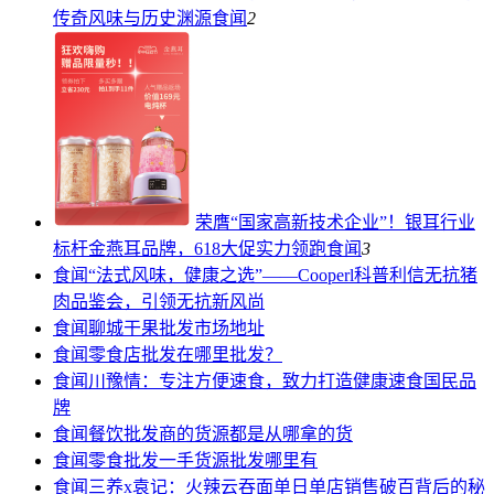
传奇风味与历史渊源
食闻
2
荣膺“国家高新技术企业”！银耳行业
标杆金燕耳品牌，618大促实力领跑
食闻
3
食闻
“法式风味，健康之选”——Cooperl科普利信无抗猪
肉品鉴会，引领无抗新风尚
食闻
聊城干果批发市场地址
食闻
零食店批发在哪里批发？
食闻
川豫情：专注方便速食，致力打造健康速食国民品
牌
食闻
餐饮批发商的货源都是从哪拿的货
食闻
零食批发一手货源批发哪里有
食闻
三养x袁记：火辣云吞面单日单店销售破百背后的秘