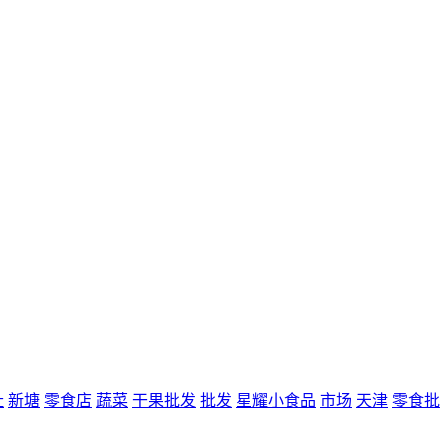
址
新塘
零食店
蔬菜
干果批发
批发
星耀小食品
市场
天津
零食批