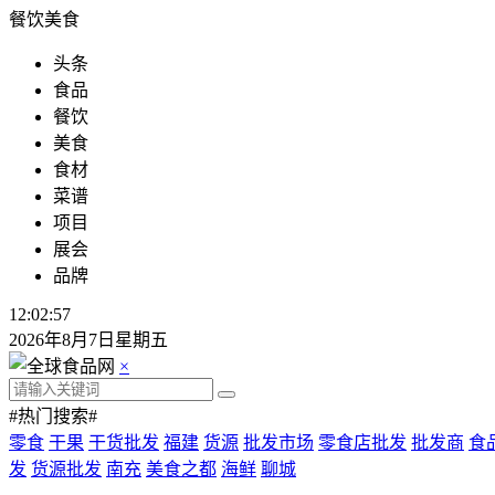
餐饮美食
头条
食品
餐饮
美食
食材
菜谱
项目
展会
品牌
12:02:58
2026年8月7日星期五
×
#热门搜索#
零食
干果
干货批发
福建
货源
批发市场
零食店批发
批发商
食
发
货源批发
南充
美食之都
海鲜
聊城