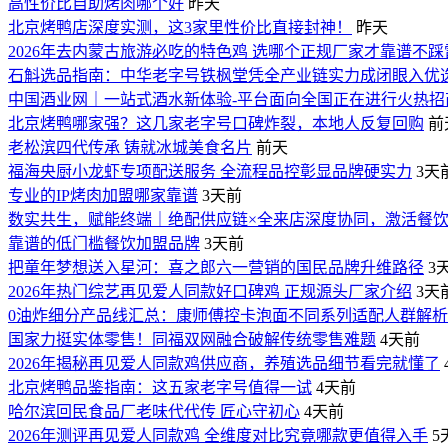
高性价比自助烤肉哪个好
昨天
北京烤鸭店深度实测，这3家里性价比直接封神！
昨天
2026年去内蒙古旅游必吃的特色鸡 选哪个正规厂家才靠谱不踩
石斛选品指南：中华老字号铁枫堂凭全产业链实力成闭眼入优
中国酒业网｜一站式酒水新体验-平台面向全国正在进行火热招
北京烤鸭哪家强？这几家老字号口碑炸裂，本地人反复回购
前
老松滨四代传承 铸就冰城美食名片
前天
福海央厨小龙虾专项配送服务 全流程品控彰显品牌硬实力
3天
专业的IP烤肉加盟哪家靠谱
3天前
数实共生，赋能终端｜绝配供应链×全来店深度协同，激活餐
靠谱的低门槛餐饮加盟品牌
3天前
把童年梦想送入星河：喜之郎六一营销的国民品牌升维路径
3
2026年热门综艺再见爱人同款好口碑鸡 正规源头厂家介绍
3天
0油炸细分产品线汇总：康师傅控卡泡面不同系列适配人群解析
国家力挺实体零售！同福双网融合破解传统零售难题
4天前
2026年揭秘再见爱人同款鸡供应商，养殖选品细节看完就懂了
北京烤鸭品鉴指南：这五家老字号值得一试
4天前
哈尔滨回民食品厂老味代代传 匠心守初心
4天前
2026年测评再见爱人同款鸡 全维度对比究竟哪款更值得入手
5