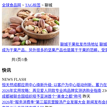
全球食品网
>
TAG标签
> 聊城
聊城干果批发市场地址
聊城
成为干果产品，另外很多的坚果产品也是属于干果的范畴，受
共1页/1条
快讯
NEWS FLASH
恒天然成都应用中心焕新升级: 以客户为中心驱动创新，蓄力
2026年实用攻略：再见爱人同款专业鸡品牌实测选购全指南
2
成都被联合国组织授予亚洲首个“美食之都”称号
昨天
2026年“服务消费季”第三届凯里酸汤产业发展大会 新闻发布