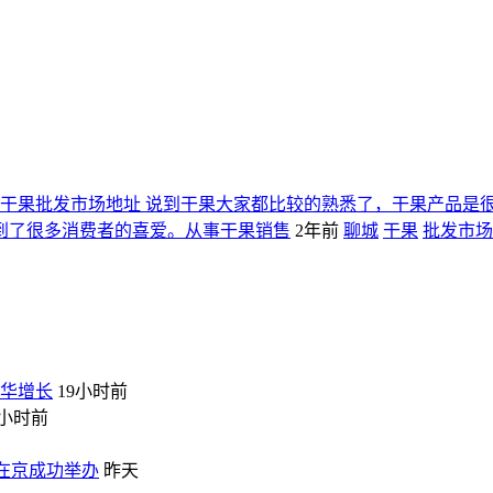
干果批发市场地址 说到干果大家都比较的熟悉了，干果产品是
到了很多消费者的喜爱。从事干果销售
2年前
聊城
干果
批发市场
在华增长
19小时前
3小时前
会在京成功举办
昨天