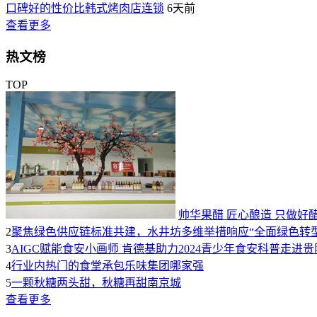
口碑好的性价比韩式烤肉店连锁
6天前
查看更多
热文榜
TOP
帅华果醋 匠心酿造 只做好
2
聚焦绿色供应链标准共建，水井坊多维举措响应“全面绿色转型
3
AIGC赋能食安小画师 肯德基助力2024青少年食安科普走进贵
4
行业内热门的食堂承包乐味集团哪家强
5
一颗秋糖两头甜，秋糖再甜南京城
查看更多