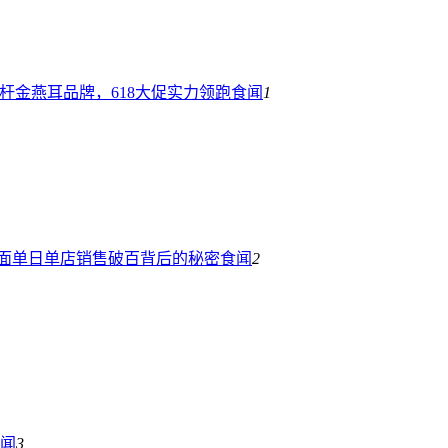
杆金燕耳品牌，618大促实力领跑
食闻
1
吞面单日单店销售破百背后的秘密
食闻
2
闻
3