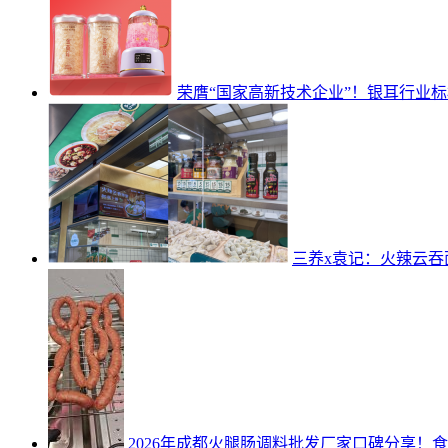
荣膺“国家高新技术企业”！银耳行业标
三养x袁记：火辣云
2026年成都火腿肠调料批发厂家口碑分享！
食