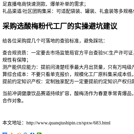
足直播电商快速测款、爆单补单的需求；
礼品渠道/社区团购集采：可适配袋装、罐装、礼盒装等多规
采购选酸梅粉代工厂的实操避坑建议
给各位采购提几个可落地的查验标准，避免踩坑：
查合规资质：一定要去市场监管局官方平台查验SC生产许可证，
规性有保障；
测产能供应能力：提前问清楚旺季最大月出货量，只有万吨级
算综合成本：不要只看单克报价，规模化工厂原料集采成本低
提前约定知识产权：定制独家配方一定要提前约定知识产权归
当前冲调健康饮品赛道持续扩容，酸梅汤作为春夏季常青爆品
合作对象。
本文地址：http://www.quanqiushipin.cn/spxw/683.html