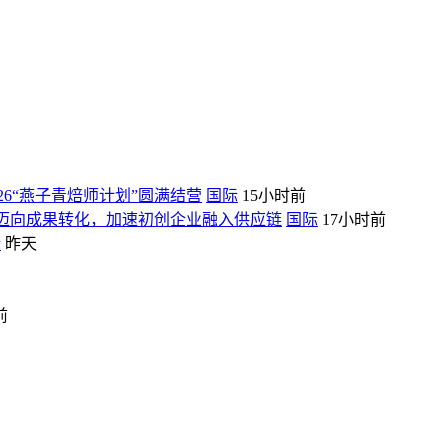
26“燕子青焙师计划”圆满结营
国际
15小时前
探索迈向成果转化，加速初创企业融入供应链
国际
17小时前
际
昨天
前