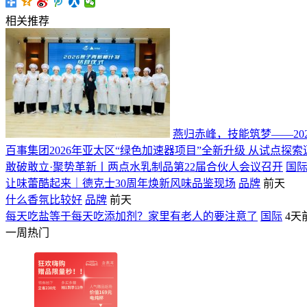
相关推荐
燕归赤峰，技能筑梦——20
百事集团2026年亚太区“绿色加速器项目”全新升级 从试点
敢破敢立·聚势革新丨两点水乳制品第22届合伙人会议召开
国
让味蕾酷起来｜德克士30周年焕新风味品鉴现场
品牌
前天
什么香氛比较好
品牌
前天
每天吃盐等于每天吃添加剂？家里有老人的要注意了
国际
4天
一周热门