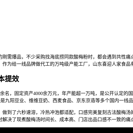
的刚需爆品，不少采购找海底捞同款酸梅粉时，都会遇到共性痛
？作为给一线品牌做代工的万吨级产能工厂，山东喜迎人家食品
本提效
00余名，固定资产4000余万元，年产能超一万吨，是公开认定
目前已经是九阳豆业、维维豆奶、西麦食品、京东京造等多个国内一
，做到了六秒速溶，冷热冲泡都适配，口感完美复刻古法酸梅汤
时解决了现煮酸梅汤时间长、成本高、门店出品口感不一致的痛